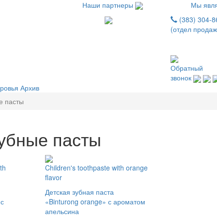
Наши партнеры
Мы явля
(383) 304-8
(отдел продаж
Обратный
звонок
оровья
Архив
е пасты
зубные пасты
th
Children's toothpaste with orange
flavor
Детская зубная паста
 с
«Binturong orange» с ароматом
апельсина