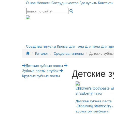
О нас
Новости
Сотрудничество
Где купить
Контакты
Средства гигиены
Кремы для тела
Для тела
Для зд
Каталог
Средства гигиены
Детские зубны
Детские зубные пасты
Детские 
Зубные пасты в тубах
Круглые зубные пасты
Children's toothpaste wi
strawberry flavor
Детская зубная паста
«Binturong strawberry»
ароматом клубники