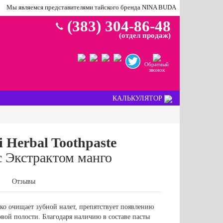
Мы являемся представителями тайского бренда NINA BUDA
(383) 304-86-48
(отдел продаж)
Обратный
звонок
КАЛЬКУЛЯТОР
 Herbal Toothpaste
с Экстрактом манго
Отзывы
гко очищает зубной налет, препятствует появлению
вой полости. Благодаря наличию в составе пасты